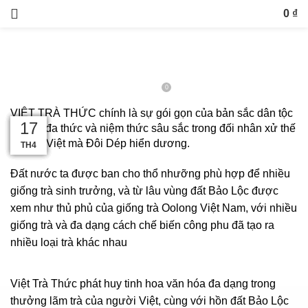
VĂN HOÁ UỐNG TRÀ
0
₫
VIỆT TRÀ THỨC – BẢN SẮC TRÀ
VIỆT CỦA ĐÔI DÉP
0
Ngày đăng 3 Tháng Năm, 2023
VIỆT TRÀ THỨC
chính là sự gói gọn của bản sắc dân tộc
21
22
13
22
18
13
17
về tính đa thức và niệm thức sâu sắc trong đối nhân xử thế
của trà Việt mà
Đôi Dép
hiển dương.
TH5
TH6
TH6
TH5
TH5
TH5
TH4
Đất nước ta được ban cho thổ nhưỡng phù hợp để nhiều
giống trà sinh trưởng, và từ lâu vùng đất Bảo Lộc được
xem như thủ phủ của giống trà Oolong Việt Nam, với nhiều
giống trà và đa dạng cách chế biến công phu đã tạo ra
nhiều loại trà khác nhau
Việt Trà Thức phát huy tinh hoa văn hóa đa dạng trong
thưởng lãm trà của người Việt, cùng với hồn đất Bảo Lộc