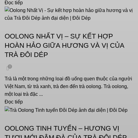
Đọc tiếp
,
VĂN HOÁ UỐNG TRÀ
CHƯA PHÂN LOẠI
OOLONG NHẤT VỊ – SỰ KẾT HỢP
HOÀN HẢO GIỮA HƯƠNG VÀ VỊ CỦA
TRÀ ĐÔI DÉP
0
Trà là một trong những loại đồ uống quen thuộc của người
Việt Nam, từ trà xanh, trà đen đến trà oolong. Trà oolong,
một loại trà đặc ...
Đọc tiếp
VĂN HOÁ UỐNG TRÀ
OOLONG TINH TUYỂN – HƯƠNG VỊ
TƯƠI MỚI ĐẬM ĐÀ CỦA TRÀ ĐÔI DÉP