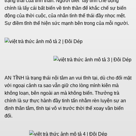
trạng thái của tinh thần. Người biết “lấy tĩnh chế động”
chính là lấy cái bất biến về tinh thần để khắc chế sự biến
động của thời cuộc, của nhân tình thế thái đầy nhọc mệt.
Sự điềm tĩnh thể hiện sức mạnh bên trong của mỗi người.
AN TĨNH là trạng thái nội tâm an vui tĩnh tại, dù cho đối mặt
với ngoại cảnh ra sao vẫn giữ cho lòng mình kiên mà
không loạn, bên ngoài an mà không biến. Thưởng trà
chính là sự thực hành đầy tinh tấn nhằm rèn luyện sự an
định thân tâm, tĩnh tại vô vi trước thời thế xoay vần biến
đổi.