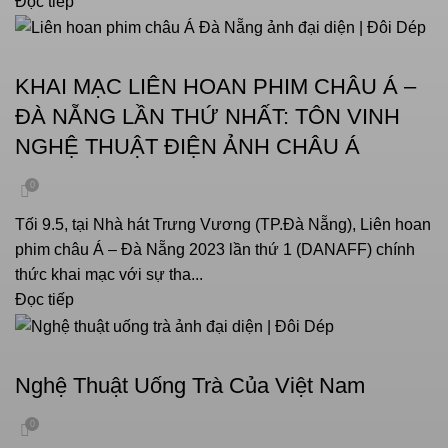
Đọc tiếp
SỰ KIỆN
KHAI MẠC LIÊN HOAN PHIM CHÂU Á –
ĐÀ NẴNG LẦN THỨ NHẤT: TÔN VINH
NGHỆ THUẬT ĐIỆN ẢNH CHÂU Á
0
Tối 9.5, tại Nhà hát Trưng Vương (TP.Đà Nẵng), Liên hoan
phim châu Á – Đà Nẵng 2023 lần thứ 1 (DANAFF) chính
thức khai mạc với sự tha...
Đọc tiếp
VĂN HOÁ UỐNG TRÀ
Nghệ Thuật Uống Trà Của Việt Nam
0