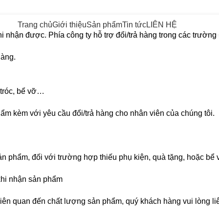
Trang chủ
Giới thiệu
Sản phẩm
Tin tức
LIÊN HỆ
i nhận được. Phía công ty hỗ trợ đổi/trả hàng trong các trường
hàng.
 tróc, bể vỡ…
ẩm kèm với yêu cầu đổi/trả hàng cho nhân viên của chúng tôi.
ản phẩm, đối với trường hợp thiếu phụ kiện, quà tặng, hoặc bể 
 khi nhận sản phẩm
liên quan đến chất lượng sản phẩm, quý khách hàng vui lòng li