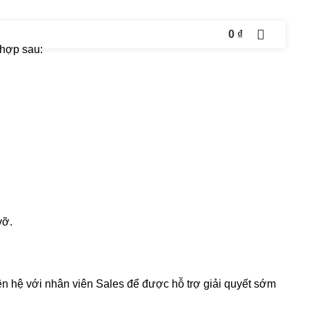
0
₫
 hợp sau:
vỡ.
ên hệ với nhân viên Sales để được hỗ trợ giải quyết sớm