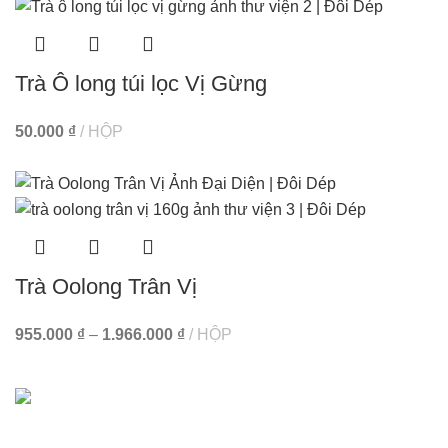
Trà Ô long túi lọc Vị Gừng
50.000
₫
HỘP
Trà Oolong Trân Vị
955.000
₫
–
1.966.000
₫
HỘP
Chính sách
Chính sách
Giấy chứng nhận đăng ký kinh doanh số: