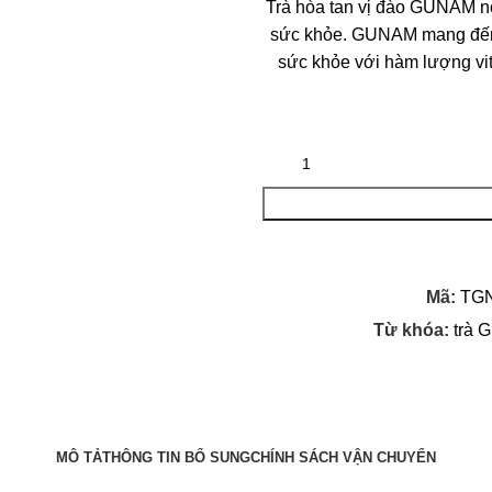
Trà hòa tan vị đào GUNAM nổi
sức khỏe. GUNAM mang đến bạ
sức khỏe với hàm lượng vit
Mã:
TG
Từ khóa:
trà
MÔ TẢ
THÔNG TIN BỔ SUNG
CHÍNH SÁCH VẬN CHUYỂN