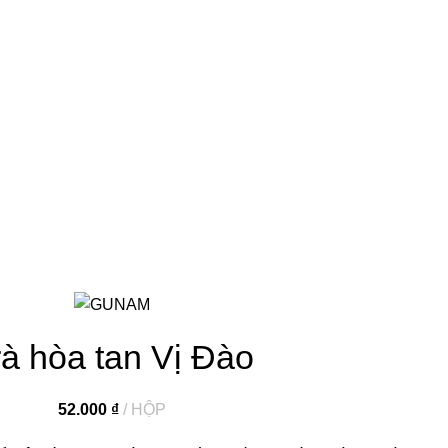
rà hòa tan Vị Đào
52.000
₫
HỘP