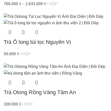
766.000
₫
–
1.633.000
₫
HỘP
Trà Ô long túi lọc Nguyên Vị
50.000
₫
HỘP
Trà Olong Rồng Vàng Tâm An
109.000
₫
HỘP