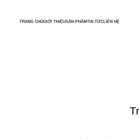
TRANG CHỦ
GIỚI THIỆU
SẢN PHẨM
TIN TỨC
LIÊN HỆ
T