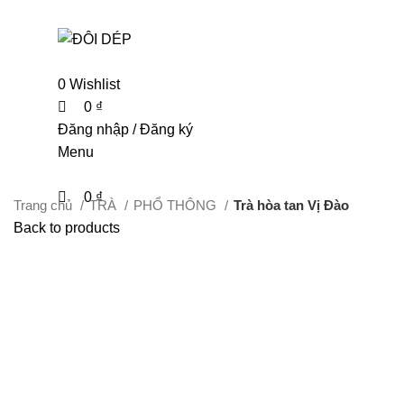
0
0
0
Wishlist
0
₫
Đăng nhập / Đăng ký
Menu
0
₫
Trang chủ
TRÀ
PHỔ THÔNG
Trà hòa tan Vị Đào
Back to products
Click to enlarge