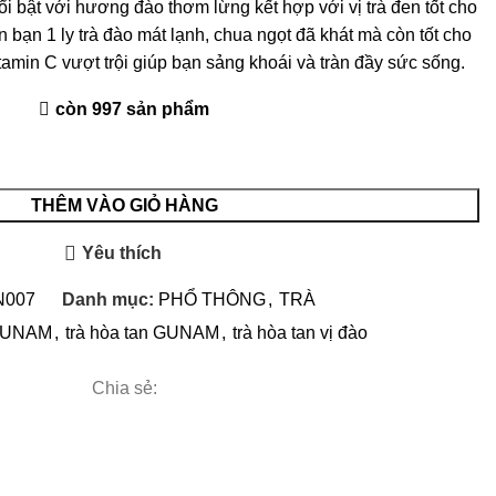
 bật với hương đào thơm lừng kết hợp với vị trà đen tốt cho
n 1 ly trà đào mát lạnh, chua ngọt đã khát mà còn tốt cho
amin C vượt trội giúp bạn sảng khoái và tràn đầy sức sống.
còn 997 sản phẩm
THÊM VÀO GIỎ HÀNG
Yêu thích
N007
Danh mục:
PHỔ THÔNG
,
TRÀ
 GUNAM
,
trà hòa tan GUNAM
,
trà hòa tan vị đào
Chia sẻ: