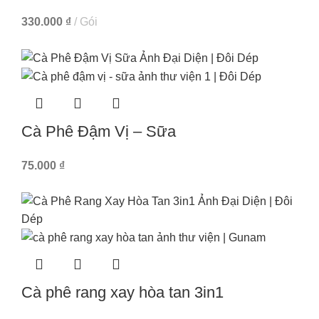
330.000
₫
Gói
Cà Phê Đậm Vị – Sữa
75.000
₫
Cà phê rang xay hòa tan 3in1