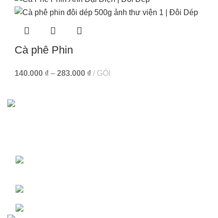
Cà phê Phin
140.000
₫
–
283.000
₫
GÓI
Giấy chứng nhận đăng ký kinh doanh số: 0315051985 do
Sở kế hoạch đầu tư TP. HCM cấp ngày 16/05/2018
Công ty Cổ Phần Sandals Việt Nam 104
Nguyễn Du, Phường Sài Gòn, TP. Hồ Chí Minh
Hotline: (+84)90 696 1124
Email: doidepfmcg@gmail.com