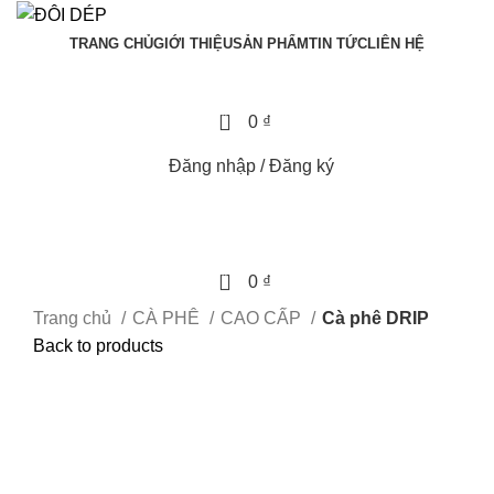
TRANG CHỦ
GIỚI THIỆU
SẢN PHẨM
TIN TỨC
LIÊN HỆ
0
0
₫
Đăng nhập / Đăng ký
0
0
₫
Trang chủ
CÀ PHÊ
CAO CẤP
Cà phê DRIP
Back to products