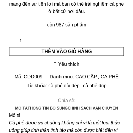
mang đến sự tiện lợi mà bạn có thể trải nghiệm cà phê
ở bất cứ nơi đâu.
còn 987 sản phẩm
THÊM VÀO GIỎ HÀNG
Yêu thích
Mã:
CDD009
Danh mục:
CAO CẤP
,
CÀ PHÊ
Từ khóa:
cà phê đôi dép
,
cà phê drip
Chia sẻ:
MÔ TẢ
THÔNG TIN BỔ SUNG
CHÍNH SÁCH VẬN CHUYỂN
Mô tả
Cà phê được ưa chuộng không chỉ vì là một loại thức
uống giúp tinh thần tỉnh táo mà còn được biết đến vì