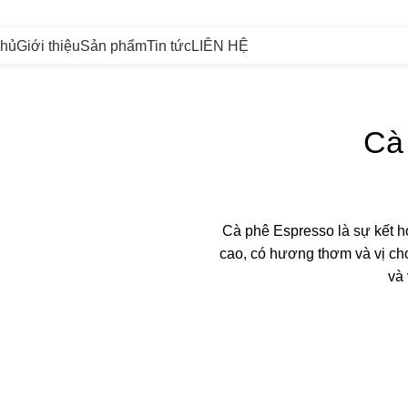
chủ
Giới thiệu
Sản phẩm
Tin tức
LIÊN HỆ
Cà
Cà phê Espresso là sự kết 
cao, có hương thơm và vị cho
và
Cà
phê