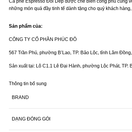
Cà phê Espresso Đôi Dép được chế biến công phu cùng với t
những món quá đầy tinh tế dành tặng cho quý khách hàng,
Sản phẩm của:
CÔNG TY CỔ PHẦN PHÚC ĐÔ
567 Trần Phú, phường B’Lao, TP. Bảo Lộc, tỉnh Lâm Đồng
Sản xuất tại: Lô C1.1 Lê Đại Hành, phường Lộc Phát, TP.
Thông tin bổ sung
BRAND
DẠNG ĐÓNG GÓI