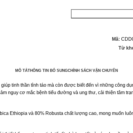
ESPRESSO
số
lượng
Mã:
CDD
Từ kh
MÔ TẢ
THÔNG TIN BỔ SUNG
CHÍNH SÁCH VẬN CHUYỂN
giúp tinh thần tỉnh táo mà còn được biết đến vì những công dụ
p giảm nguy cơ mắc bệnh tiểu đường và ung thư, cải thiện tâm 
rabica Ethiopia và 80% Robusta chất lượng cao, mong muốn lu