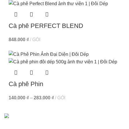
Cà phê PERFECT BLEND
848.000
₫
GÓI
Cà phê Phin
140.000
₫
–
283.000
₫
GÓI
Chính sách
Chính sách