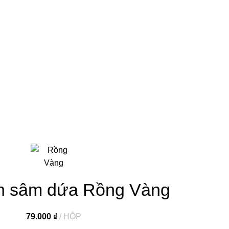
h sâm dứa Rồng Vàng
79.000
₫
HỘP