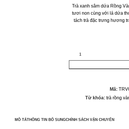
Trà xanh sâm dứa Rồng Vàn
tươi non cùng với lá dứa t
tách trà đặc trưng hương t
Mã:
TRV
Từ khóa:
trà rồng và
MÔ TẢ
THÔNG TIN BỔ SUNG
CHÍNH SÁCH VẬN CHUYỂN