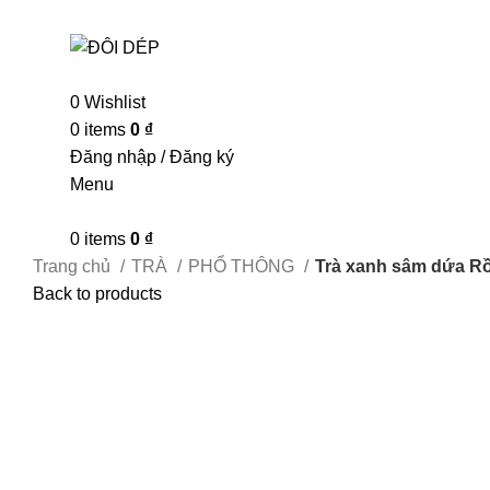
0
Wishlist
0
items
0
₫
Đăng nhập / Đăng ký
Menu
0
items
0
₫
Trang chủ
TRÀ
PHỔ THÔNG
Trà xanh sâm dứa R
Back to products
Click to enlarge