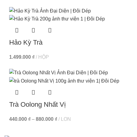
Hảo Kỳ Trà
1.499.000
₫
HỘP
Trà Oolong Nhất Vị
440.000
₫
–
880.000
₫
LON