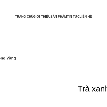
TRANG CHỦ
GIỚI THIỆU
SẢN PHẨM
TIN TỨC
LIÊN HỆ
ồng Vàng
Trà xan