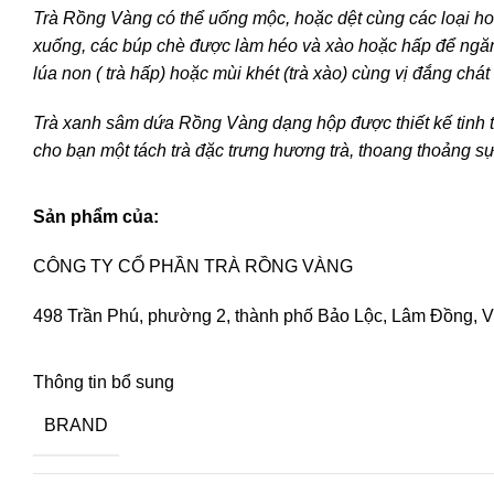
Trà Rồng Vàng có thể uống mộc, hoặc dệt cùng các loại hoa
xuống, các búp chè được làm héo và xào hoặc hấp để ngăn 
lúa non ( trà hấp) hoặc mùi khét (trà xào) cùng vị đắng chát
Trà xanh sâm dứa Rồng Vàng dạng hộp được thiết kế tinh t
cho bạn một tách trà đặc trưng hương trà, thoang thoảng sự
Sản phẩm của:
CÔNG TY CỔ PHẦN TRÀ RỒNG VÀNG
498 Trần Phú, phường 2, thành phố Bảo Lộc, Lâm Đồng, V
Thông tin bổ sung
BRAND