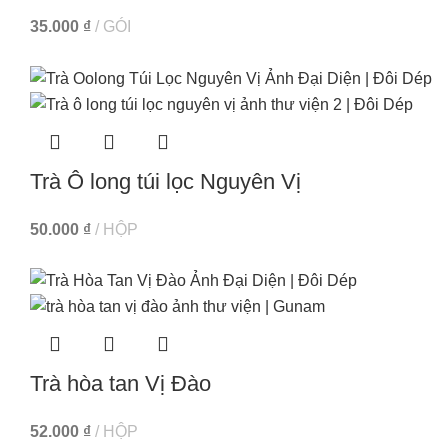
35.000
₫
GÓI
Trà Ô long túi lọc Nguyên Vị
50.000
₫
HỘP
Trà hòa tan Vị Đào
52.000
₫
HỘP