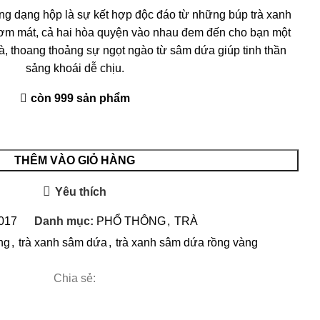
g dạng hộp là sự kết hợp độc đáo từ những búp trà xanh
hơm mát, cả hai hòa quyện vào nhau đem đến cho bạn một
rà, thoang thoảng sự ngọt ngào từ sâm dứa giúp tinh thần
sảng khoái dễ chịu.
còn 999 sản phẩm
THÊM VÀO GIỎ HÀNG
Yêu thích
017
Danh mục:
PHỔ THÔNG
,
TRÀ
ng
,
trà xanh sâm dứa
,
trà xanh sâm dứa rồng vàng
Chia sẻ: