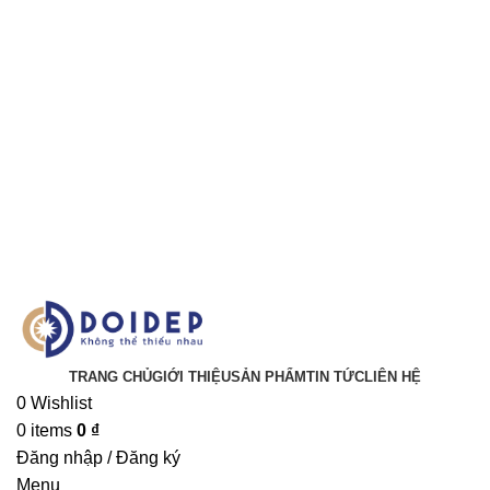
TRANG CHỦ
GIỚI THIỆU
SẢN PHẨM
TIN TỨC
LIÊN HỆ
0
Wishlist
0
items
0
₫
Đăng nhập / Đăng ký
Menu