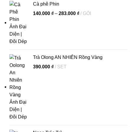
Cà phê Phin
140.000
₫
–
283.000
₫
GÓI
Trà Olong AN NHIÊN Rồng Vàng
390.000
₫
SET