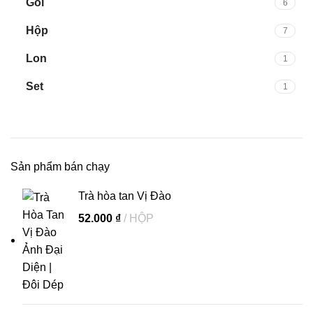
Gói
6
Hộp
7
Lon
1
Set
1
Sản phẩm bán chạy
Trà hòa tan Vị Đào
52.000
₫
HỘP