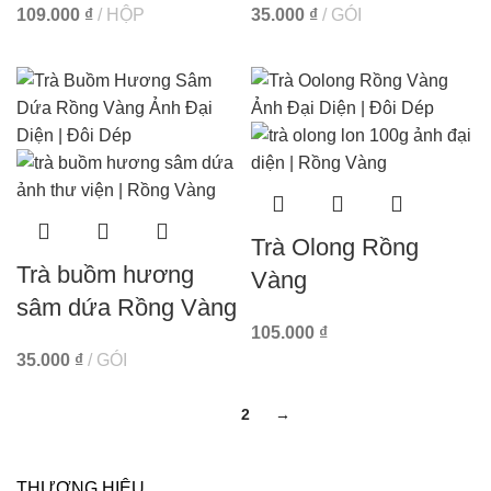
109.000
₫
HỘP
35.000
₫
GÓI
Trà Olong Rồng
Trà buồm hương
Vàng
sâm dứa Rồng Vàng
105.000
₫
35.000
₫
GÓI
1
2
→
THƯƠNG HIỆU