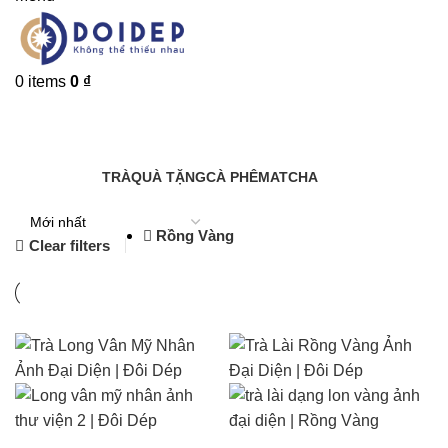
0
items
0
₫
CỬA HÀNG
Categories
TRÀ
QUÀ TẶNG
CÀ PHÊ
MATCHA
Rồng Vàng
Clear filters