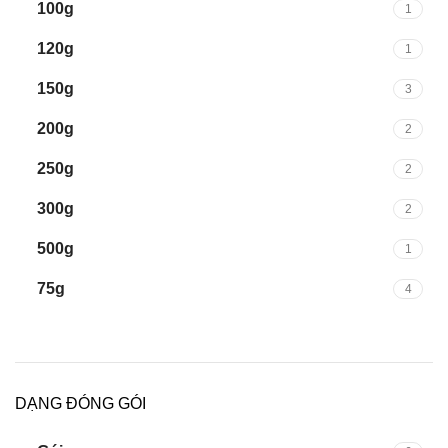
100g
1
120g
1
150g
3
200g
2
250g
2
300g
2
500g
1
75g
4
DẠNG ĐÓNG GÓI