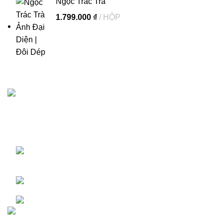
Ngọc Trác Trà
1.799.000
₫
HỘP
Giấy chứng nhận đăng ký kinh doanh số: 0315051985 do
Sở kế hoạch đầu tư TP. HCM cấp ngày 16/05/2018
Công ty Cổ Phần Sandals Việt Nam 104
Nguyễn Du, Phường Sài Gòn, TP. Hồ Chí Minh
Hotline: (+84)90 696 1124
Email: doidepfmcg@gmail.com