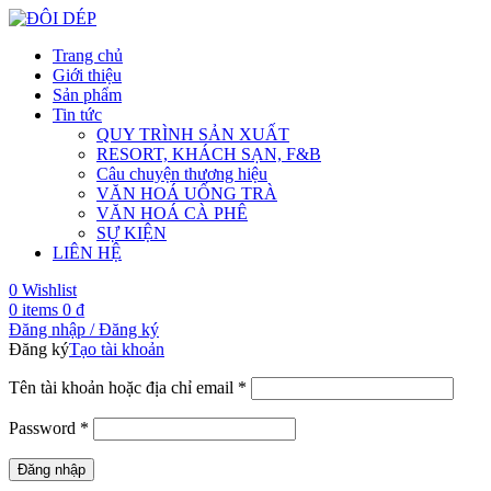
Trang chủ
Giới thiệu
Sản phẩm
Tin tức
QUY TRÌNH SẢN XUẤT
RESORT, KHÁCH SẠN, F&B
Câu chuyện thương hiệu
VĂN HOÁ UỐNG TRÀ
VĂN HOÁ CÀ PHÊ
SỰ KIỆN
LIÊN HỆ
0
Wishlist
0
items
0
₫
Đăng nhập / Đăng ký
Đăng ký
Tạo tài khoản
Tên tài khoản hoặc địa chỉ email
*
Password
*
Đăng nhập