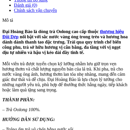
Đánh giá (0)
Chính sách vận chuyển
Mô tả
Đại Hoàng Bào là dòng trà Oolong cao cấp thuộc
thương hiệu
Đôi Dép
nổi bật với sắc nước vàng óng trong trẻo và hương hoa
dành dành thanh tao đặc trưng. Trải qua quy trình chế biến
công phu, trà sở hữu hương vị cân bằng, đa tầng với vị ngọt
dịu tự nhiên và hậu vị kéo dài đầy tinh tế.
Mỗi viên trà được tuyển chọn kỹ lưỡng nhằm lưu giữ trọn vẹn
hương thơm và chất lượng nguyên bản của lá trà. Khi pha, trà cho
nước vàng óng ánh, hương thơm lan tỏa nhẹ nhàng, mang đến cảm
giác thư thái và dễ chịu. Đại Hoàng Bào là lựa chọn lý tưởng cho
những người yêu trà, phù hợp để thưởng thức hằng ngày, tiếp khách
hoặc làm quà tặng sang trọng.
THÀNH PHẦN:
– Trà Oolong 100%.
HƯỚNG DẪN SỬ DỤNG:
– Tráng ấm trà và chén bằng nước sôi.