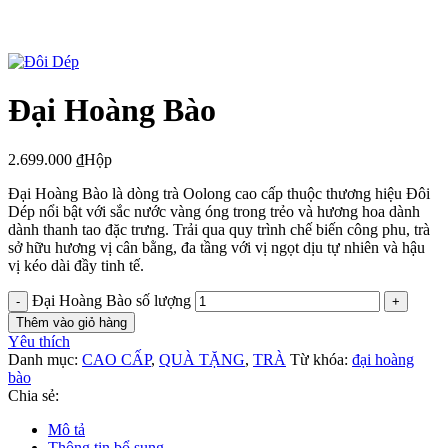
Đại Hoàng Bào
2.699.000
₫
Hộp
Đại Hoàng Bào là dòng trà Oolong cao cấp thuộc thương hiệu Đôi
Dép nổi bật với sắc nước vàng óng trong trẻo và hương hoa dành
dành thanh tao đặc trưng. Trải qua quy trình chế biến công phu, trà
sở hữu hương vị cân bằng, đa tầng với vị ngọt dịu tự nhiên và hậu
vị kéo dài đầy tinh tế.
Đại Hoàng Bào số lượng
Thêm vào giỏ hàng
Yêu thích
Danh mục:
CAO CẤP
,
QUÀ TẶNG
,
TRÀ
Từ khóa:
đại hoàng
bào
Chia sẻ:
Mô tả
Thông tin bổ sung