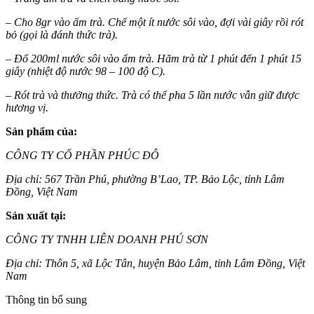
– Cho 8gr vào ấm trà. Chế một ít nước sôi vào, đợi vài giây rồi rót
bỏ (gọi là đánh thức trà).
– Đổ 200ml nước sôi vào ấm trà. Hãm trà từ 1 phút đến 1 phút 15
giây (nhiệt độ nước 98 – 100 độ C).
– Rót trà và thưởng thức. Trà có thể pha 5 lần nước vẫn giữ được
hương vị.
Sản phẩm của:
CÔNG TY CỔ PHẦN PHÚC ĐÔ
Địa chỉ: 567 Trần Phú, phường B’Lao, TP. Bảo Lộc, tỉnh Lâm
Đồng, Việt Nam
Sản xuất tại:
CÔNG TY TNHH LIÊN DOANH PHÚ SƠN
Địa chỉ: Thôn 5, xã Lộc Tân, huyện Bảo Lâm, tỉnh Lâm Đồng, Việt
Nam
Thông tin bổ sung