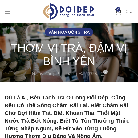
0
0
₫
VĂN HOÁ UỐNG TRÀ
THƠM VỊ TRÀ, ĐẬM VỊ
BÌNH YÊN
0
Ngày đăng 30 Tháng Ba, 2023
Dù Là Ai, Bên Tách Trà Ô Long Đôi Dép, Cũng
Đều Có Thể Sống Chậm Rãi Lại. Biết Chậm Rãi
Chờ Đợi Hãm Trà. Biết Khoan Thai Thổi Mặt
Nước Trà Bớt Nóng. Biết Từ Tốn Thưởng Thức
Từng Nhấp Ngụm, Để Hít Vào Từng Luồng
Hương Thơm Dịu Dàng Và Nồng Ấm.