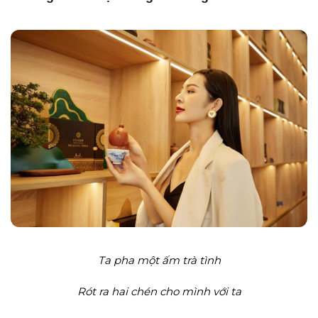
Ta pha một ấm trà tình
Rót ra hai chén cho mình với ta