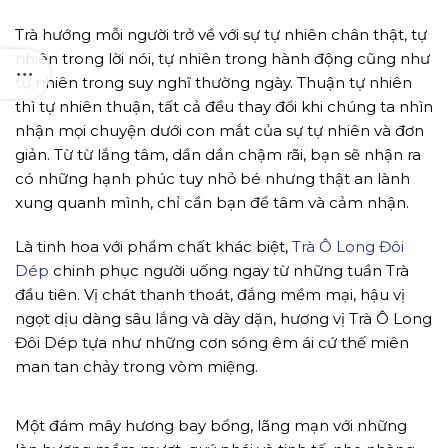
Trà hướng mỗi người trở về với sự tự nhiên chân thật, tự
nhiên trong lời nói, tự nhiên trong hành động cũng như
tự nhiên trong suy nghĩ thường ngày. Thuận tự nhiên
thì tự nhiên thuận, tất cả đều thay đổi khi chúng ta nhìn
nhận mọi chuyện dưới con mắt của sự tự nhiên và đơn
giản. Từ từ lắng tâm, dần dần chậm rãi, bạn sẽ nhận ra
có những hạnh phúc tuy nhỏ bé nhưng thật an lành
xung quanh mình, chỉ cần bạn để tâm và cảm nhận.
Là tinh hoa với phẩm chất khác biệt,
Trà Ô Long Đôi
Dép
chinh phục người uống ngay từ những tuần Trà
đầu tiên. Vị chát thanh thoát, đắng mềm mại, hậu vị
ngọt dịu dàng sâu lắng và dày dặn, hương vị Trà Ô Long
Đôi Dép tựa như những cơn sóng êm ái cứ thế miên
man tan chảy trong vòm miệng.
Một đám mây hương bay bổng, lãng mạn với những