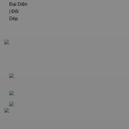
Giấy chứng nhận đăng ký kinh doanh số: 0315051985 do
Sở kế hoạch đầu tư TP. HCM cấp ngày 16/05/2018
Công ty Cổ Phần Sandals Việt Nam 104
Nguyễn Du, Phường Sài Gòn, TP. Hồ Chí Minh
Hotline: (+84)90 696 1124
Email: doidepfmcg@gmail.com
Chính sách