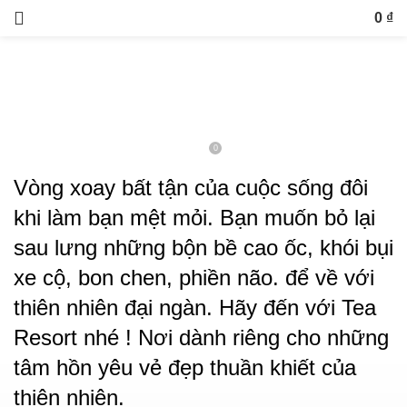
RESORT, KHÁCH SẠN, F&B
0
₫
TEA RESORT – ĐỊA ĐIỂM LÝ
TƯỞNG CHO NGƯỜI YÊU THIÊN
NHIÊN
0
Ngày đăng 30 Tháng Ba, 2023
Vòng xoay bất tận của cuộc sống đôi
khi làm bạn mệt mỏi. Bạn muốn bỏ lại
sau lưng những bộn bề cao ốc, khói bụi
xe cộ, bon chen, phiền não. để về với
thiên nhiên đại ngàn. Hãy đến với
Tea
Resort
nhé ! Nơi dành riêng cho những
tâm hồn yêu vẻ đẹp thuần khiết của
thiên nhiên.