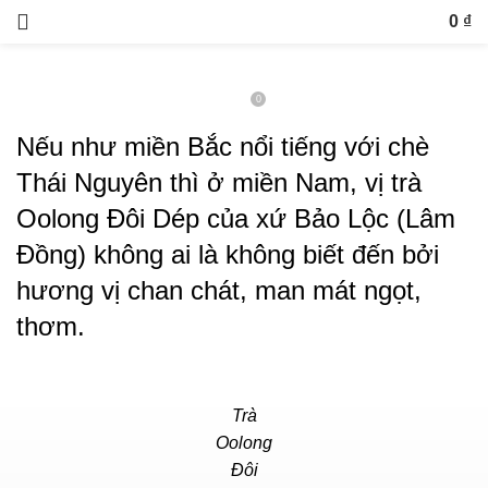
QUY TRÌNH SẢN XUẤT
0
₫
SAU TÁCH TRÀ ĐÔI DÉP
0
Ngày đăng 30 Tháng Ba, 2023
Nếu như miền Bắc nổi tiếng với chè
Thái Nguyên thì ở miền Nam, vị trà
Oolong Đôi Dép của xứ Bảo Lộc (Lâm
Đồng) không ai là không biết đến bởi
hương vị chan chát, man mát ngọt,
thơm.
Trà
Oolong
Đôi