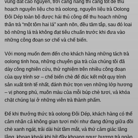
vùng đất cao nguyên, trời càng nắng thì càng tốt để thu
hoạch nguyên liệu cho trà oolong, nguyên liệu trà Oolong
Đôi Dép toàn bộ được hái thủ công để thu hoạch những
thân trà “một tôm hai lá” xanh nõn, đều tăm tắp, sau đó loại
bỏ những lá trà không đạt tiêu chuẩn trước khi đưa vào
những công đoạn sơ chế và chế biến.
Với mong muốn đem đến cho khách hàng những tách trà
oolong tinh hoa, những chuyên gia trà của chúng tôi đã
dày công nghiên cứu, thử nghiệm trên nhiều công đoạn
của quy trình sơ – chế biến chè để đúc kết một quy trình
sản xuất tinh tế nhất, đánh thức trọn vẹn những lớp hương
– vị phong phú, muôn màu của mỗi búp chè tươi, và khóa
chặt chúng lại ở những viên trà thành phẩm.
Để khi thưởng thức trà oolong Đôi Dép, khách hàng có thể
cảm nhận cả không gian tươi mới như đang đứng giữa đồi
chè xanh ngát, trải dài hút tầm mắt, và thứ cảm giác lâng
lâng, khoan khoái khi hít đầy khoang ngực hương trà ngào