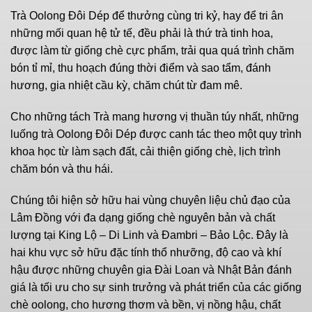
Trà Oolong Đôi Dép
để thưởng cùng tri kỷ, hay để tri ân
những mối quan hệ tử tế, đều phải là thứ trà tinh hoa,
được làm từ giống chè cực phẩm, trải qua quá trình chăm
bón tỉ mỉ, thu hoạch đúng thời điểm và sao tẩm, đánh
hương, gia nhiệt cầu kỳ, chăm chút từ đam mê.
Cho những tách Trà mang hương vị thuần túy nhất, những
luống trà Oolong Đôi Dép được canh tác theo một quy trình
khoa học từ làm sạch đất, cải thiện giống chè, lịch trình
chăm bón và thu hái.
Chúng tôi hiện sở hữu hai vùng chuyên liệu chủ đạo của
Lâm Đồng với đa dạng giống chè nguyên bản và chất
lượng tại King Lộ – Di Linh và Đambri – Bảo Lộc. Đây là
hai khu vực sở hữu đặc tính thổ nhưỡng, độ cao và khí
hậu được những chuyên gia Đài Loan và Nhật Bản đánh
giá là tối ưu cho sự sinh trưởng và phát triển của các giống
chè oolong, cho hương thơm và bền, vị nồng hậu, chất