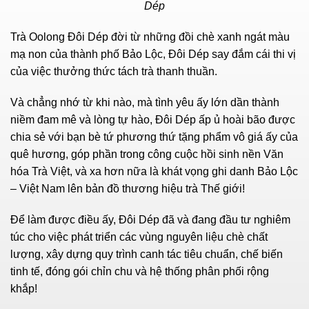
Dép
Trà Oolong Đôi Dép đời từ những đồi chè xanh ngát màu
mạ non của thành phố Bảo Lộc, Đôi Dép say đắm cái thi vị
của việc thưởng thức tách trà thanh thuần.
Và chẳng nhớ từ khi nào, mà tình yêu ấy lớn dần thành
niềm đam mê và lòng tự hào, Đôi Dép ấp ủ hoài bão được
chia sẻ với bạn bè tứ phương thứ tặng phẩm vô giá ấy của
quê hương, góp phần trong công cuộc hồi sinh nền Văn
hóa Trà Việt, và xa hơn nữa là khát vọng ghi danh Bảo Lộc
– Việt Nam lên bản đồ thương hiệu trà Thế giới!
Để làm được điều ấy, Đôi Dép đã và đang đầu tư nghiêm
túc cho việc phát triển các vùng nguyên liệu chè chất
lượng, xây dựng quy trình canh tác tiêu chuẩn, chế biến
tinh tế, đóng gói chỉn chu và hệ thống phân phối rộng
khắp!