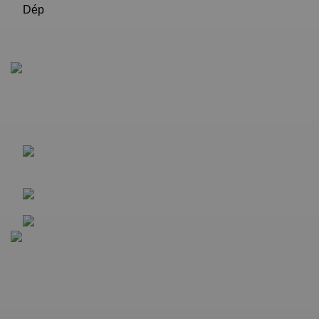
Giấy chứng nhận đăng ký kinh doanh số: 0315051985 do
Sở kế hoạch đầu tư TP. HCM cấp ngày 16/05/2018
Công ty Cổ Phần Sandals Việt Nam 104
Nguyễn Du, Phường Sài Gòn, TP. Hồ Chí Minh
Hotline: (+84)90 696 1124
Email: doidepfmcg@gmail.com
Chính sách
Chính sách bảo mật