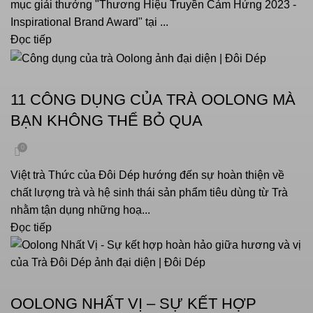
mục giải thưởng "Thương Hiệu Truyền Cảm Hứng 2023 -
Inspirational Brand Award" tại ...
Đọc tiếp
VĂN HOÁ UỐNG TRÀ
11 CÔNG DỤNG CỦA TRÀ OOLONG MÀ
BẠN KHÔNG THỂ BỎ QUA
0
Việt trà Thức của Đôi Dép hướng đến sự hoàn thiện về
chất lượng trà và hệ sinh thái sản phẩm tiêu dùng từ Trà
nhằm tận dụng những hoạ...
Đọc tiếp
,
VĂN HOÁ UỐNG TRÀ
CHƯA PHÂN LOẠI
OOLONG NHẤT VỊ – SỰ KẾT HỢP