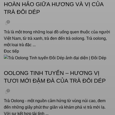
HOÀN HẢO GIỮA HƯƠNG VÀ VỊ CỦA
TRÀ ĐÔI DÉP
0
Trà là một trong những loại đồ uống quen thuộc của người
Việt Nam, từ trà xanh, trà đen đến trà oolong. Trà oolong,
một loại trà đặc ...
Đọc tiếp
VĂN HOÁ UỐNG TRÀ
OOLONG TINH TUYỂN – HƯƠNG VỊ
TƯƠI MỚI ĐẬM ĐÀ CỦA TRÀ ĐÔI DÉP
0
Trà Oolong - một nguồn cảm hứng từ vùng núi cao, đem
đến những giây phút thư giãn và khám phá vị trà mới lạ.
Với sự kết hợp tài tình ...