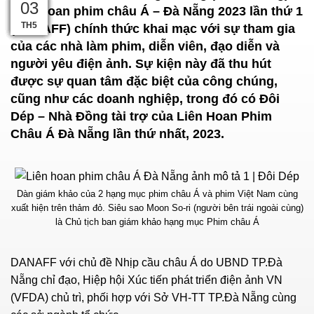
21
09
26
26
05
22
13
22
18
08
03
Liên hoan phim châu Á – Đà Nẵng 2023 lần thứ 1
TH12
TH10
TH5
TH3
TH3
TH6
TH6
TH5
TH5
TH5
TH5
(DANAFF) chính thức khai mạc với sự tham gia
của các nhà làm phim, diễn viên, đạo diễn và
người yêu điện ảnh. Sự kiện này đã thu hút
được sự quan tâm đặc biệt của công chúng,
cũng như các doanh nghiệp, trong đó có Đôi
Dép – Nhà Đồng tài trợ của Liên Hoan Phim
Châu Á Đà Nẵng lần thứ nhất, 2023.
Dàn giám khảo của 2 hạng mục phim châu Á và phim Việt Nam cùng
xuất hiện trên thảm đỏ. Siêu sao Moon So-ri (người bên trái ngoài cùng)
là Chủ tịch ban giám khảo hạng mục Phim châu Á
DANAFF
với chủ đề Nhịp cầu châu Á do UBND TP.Đà
Nẵng chỉ đạo, Hiệp hội Xúc tiến phát triển điện ảnh VN
(VFDA) chủ trì, phối hợp với Sở VH-TT TP.Đà Nẵng cùng