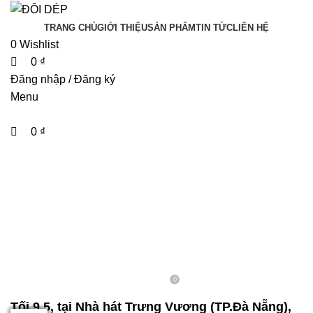
0
0
TRANG CHỦ
GIỚI THIỆU
SẢN PHẨM
TIN TỨC
LIÊN HỆ
0
Wishlist
0
₫
Đăng nhập / Đăng ký
Menu
0
₫
SỰ KIỆN
KHAI MẠC LIÊN HOAN PHIM
CHÂU Á – ĐÀ NẴNG LẦN THỨ
NHẤT: TÔN VINH NGHỆ THUẬT
ĐIỆN ẢNH CHÂU Á
0
Ngày đăng 13 Tháng Năm, 2023
Tối 9.5, tại Nhà hát Trưng Vương (TP.Đà Nẵng),