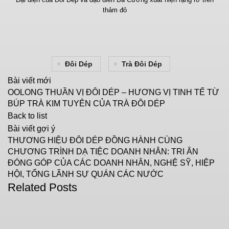
thảm đỏ
Đôi Dép
Trà Đôi Dép
Bài viết mới
OOLONG THUẦN VỊ ĐÔI DÉP – HƯƠNG VỊ TINH TẾ TỪ
BÚP TRÀ KIM TUYÊN CỦA TRÀ ĐÔI DÉP
Back to list
Bài viết gợi ý
THƯƠNG HIỆU ĐÔI DÉP ĐỒNG HÀNH CÙNG
CHƯƠNG TRÌNH DẠ TIỆC DOANH NHÂN: TRI ÂN
ĐÓNG GÓP CỦA CÁC DOANH NHÂN, NGHỆ SỸ, HIỆP
HỘI, TỔNG LÃNH SỰ QUÁN CÁC NƯỚC
Related Posts
CHƯA PHÂN LOẠI