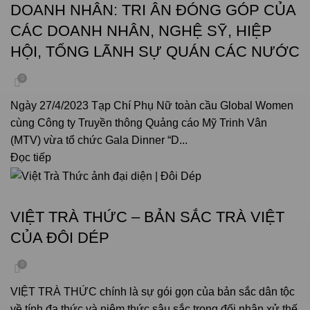
DOANH NHÂN: TRI ÂN ĐÓNG GÓP CỦA
CÁC DOANH NHÂN, NGHỆ SỸ, HIỆP
HỘI, TỔNG LÃNH SỰ QUÁN CÁC NƯỚC
0
Ngày 27/4/2023 Tạp Chí Phụ Nữ toàn cầu Global Women
cùng Công ty Truyền thông Quảng cáo Mỹ Trinh Vân
(MTV) vừa tổ chức Gala Dinner “D...
Đọc tiếp
VĂN HOÁ UỐNG TRÀ
VIỆT TRÀ THỨC – BẢN SẮC TRÀ VIỆT
CỦA ĐÔI DÉP
0
VIỆT TRÀ THỨC chính là sự gói gọn của bản sắc dân tộc
về tính đa thức và niệm thức sâu sắc trong đối nhân xử thế