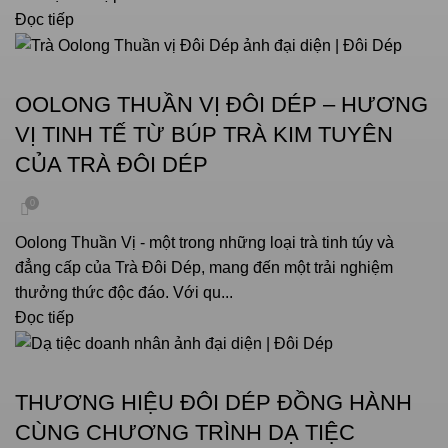
Đọc tiếp
VĂN HOÁ UỐNG TRÀ
OOLONG THUẦN VỊ ĐÔI DÉP – HƯƠNG
VỊ TINH TẾ TỪ BÚP TRÀ KIM TUYÊN
CỦA TRÀ ĐÔI DÉP
0
Oolong Thuần Vị - một trong những loại trà tinh túy và
đẳng cấp của Trà Đôi Dép, mang đến một trải nghiệm
thưởng thức độc đáo. Với qu...
Đọc tiếp
SỰ KIỆN
THƯƠNG HIỆU ĐÔI DÉP ĐỒNG HÀNH
CÙNG CHƯƠNG TRÌNH DẠ TIỆC